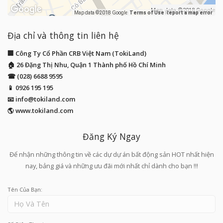
Map data ©2018 Google
Map data ©2018 Google
Terms of Use
Report a map error
Địa chỉ và thông tin liên hệ
🏢 Công Ty Cổ Phần CRB Việt Nam (TokiLand)
🏠 26 Đặng Thị Nhu, Quận 1 Thành phố Hồ Chí Minh
☎ (028) 6688 9595
📱
0926 195 195
📧
info@tokiland.com
🌎 www.tokiland.com
Đăng Ký Ngay
Để nhận những thông tin về các dự dự án bất động sản HOT nhất hiện
nay, bảng giá và những ưu đãi mới nhất chỉ dành cho bạn !!!
Tên Của Bạn: