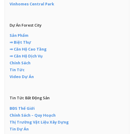
Vinhomes Central Park
Dự Án Forest City
Sản Phẩm
⇒ Biệt Thự
⇒ Căn Hộ Cao Tầng
⇒ Căn Hộ Dịch Vụ
Chính Sách
Tin Tức
Video Dự Án
Tin Tức Bất Động Sản
BĐS Thế Giới
Chính Sách – Quy Hoạch
Thị Trường Vật Liệu Xây Dựng
Tin Dự Án