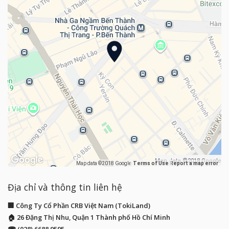
Map data ©2018 Google
Map data ©2018 Google
Terms of Use
Report a map error
Địa chỉ và thông tin liên hệ
🏢 Công Ty Cổ Phần CRB Việt Nam (TokiLand)
🏠 26 Đặng Thị Nhu, Quận 1 Thành phố Hồ Chí Minh
☎ (028) 6688 9595