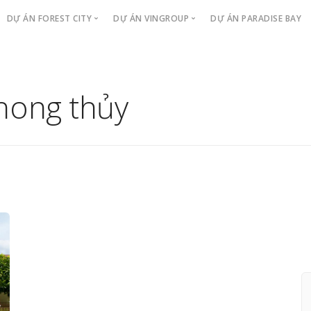
DỰ ÁN FOREST CITY
DỰ ÁN VINGROUP
DỰ ÁN PARADISE BAY
TÒA LANDMARK BUILDING
Vinhomes Golden River
The Luxury
Sản Phẩm
VinCity New Saigon Quận 9
hong thủy
Căn hộ cao tầng
The Victoria
Chính Sách
Vinhomes Central Park
Biệt Thự
The Aqua
Tin Tức
Căn hộ dịch vụ
Video Dự Án