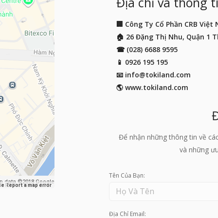
Địa chỉ và thông ti
🏢 Công Ty Cổ Phần CRB Việt
🏠 26 Đặng Thị Nhu, Quận 1 
☎ (028) 6688 9595
📱
0926 195 195
📧
info@tokiland.com
🌎 www.tokiland.com
Để nhận những thông tin về cá
và những ưu 
Tên Của Bạn:
p data ©2018 Google
se
Report a map error
Địa Chỉ Email: