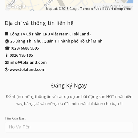
Map data ©2018 Google
Map data ©2018 Google
Terms of Use
Report a map error
Địa chỉ và thông tin liên hệ
🏢 Công Ty Cổ Phần CRB Việt Nam (TokiLand)
🏠 26 Đặng Thị Nhu, Quận 1 Thành phố Hồ Chí Minh
☎ (028) 6688 9595
📱
0926 195 195
📧
info@tokiland.com
🌎 www.tokiland.com
Đăng Ký Ngay
Để nhận những thông tin về các dự dự án bất động sản HOT nhất hiện
nay, bảng giá và những ưu đãi mới nhất chỉ dành cho bạn !!!
Tên Của Bạn: