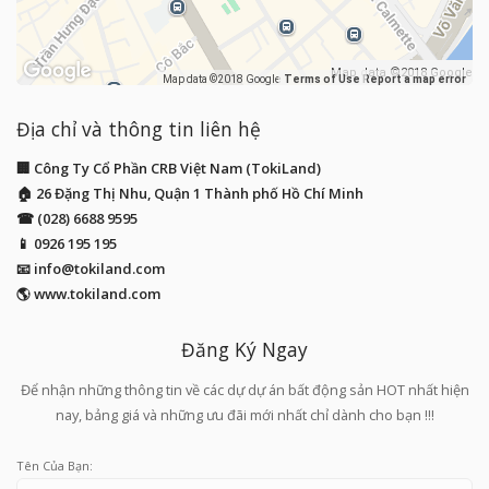
Map data ©2018 Google
Map data ©2018 Google
Terms of Use
Report a map error
Địa chỉ và thông tin liên hệ
🏢 Công Ty Cổ Phần CRB Việt Nam (TokiLand)
🏠 26 Đặng Thị Nhu, Quận 1 Thành phố Hồ Chí Minh
☎ (028) 6688 9595
📱
0926 195 195
📧
info@tokiland.com
🌎 www.tokiland.com
Đăng Ký Ngay
Để nhận những thông tin về các dự dự án bất động sản HOT nhất hiện
nay, bảng giá và những ưu đãi mới nhất chỉ dành cho bạn !!!
Tên Của Bạn: