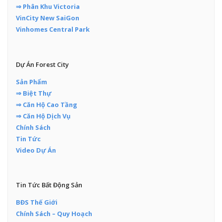
⇒ Phân Khu Victoria
VinCity New SaiGon
Vinhomes Central Park
Dự Án Forest City
Sản Phẩm
⇒ Biệt Thự
⇒ Căn Hộ Cao Tầng
⇒ Căn Hộ Dịch Vụ
Chính Sách
Tin Tức
Video Dự Án
Tin Tức Bất Động Sản
BĐS Thế Giới
Chính Sách – Quy Hoạch