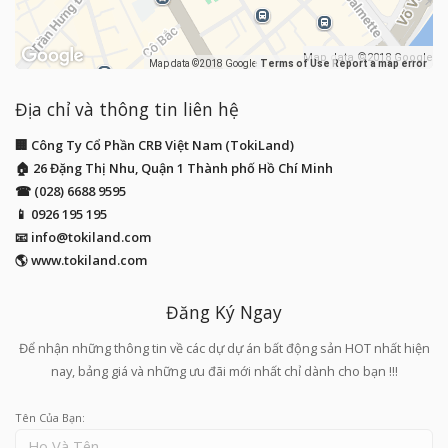
Map data ©2018 Google
Map data ©2018 Google
Terms of Use
Report a map error
Địa chỉ và thông tin liên hệ
🏢 Công Ty Cổ Phần CRB Việt Nam (TokiLand)
🏠 26 Đặng Thị Nhu, Quận 1 Thành phố Hồ Chí Minh
☎ (028) 6688 9595
📱
0926 195 195
📧
info@tokiland.com
🌎 www.tokiland.com
Đăng Ký Ngay
Để nhận những thông tin về các dự dự án bất động sản HOT nhất hiện
nay, bảng giá và những ưu đãi mới nhất chỉ dành cho bạn !!!
Tên Của Bạn: