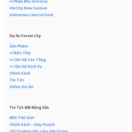
⇒ Phân Khu Victoria
VinCity New SaiGon
Vinhomes Central Park
Dự Án Forest City
Sản Phẩm
⇒ Biệt Thự
⇒ Căn Hộ Cao Tầng
⇒ Căn Hộ Dịch Vụ
Chính Sách
Tin Tức
Video Dự Án
Tin Tức Bất Động Sản
BĐS Thế Giới
Chính Sách – Quy Hoạch
Thị Trường Vật Liệu Xây Dựng