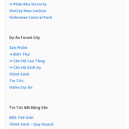
⇒ Phân Khu Victoria
VinCity New SaiGon
Vinhomes Central Park
Dự Án Forest City
Sản Phẩm
⇒ Biệt Thự
⇒ Căn Hộ Cao Tầng
⇒ Căn Hộ Dịch Vụ
Chính Sách
Tin Tức
Video Dự Án
Tin Tức Bất Động Sản
BĐS Thế Giới
Chính Sách – Quy Hoạch