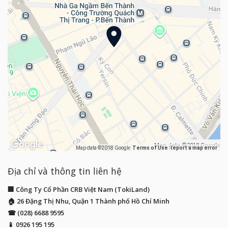
Map data ©2018 Google
Map data ©2018 Google
Terms of Use
Report a map error
Địa chỉ và thông tin liên hệ
🏢 Công Ty Cổ Phần CRB Việt Nam (TokiLand)
🏠 26 Đặng Thị Nhu, Quận 1 Thành phố Hồ Chí Minh
☎ (028) 6688 9595
📱
0926 195 195