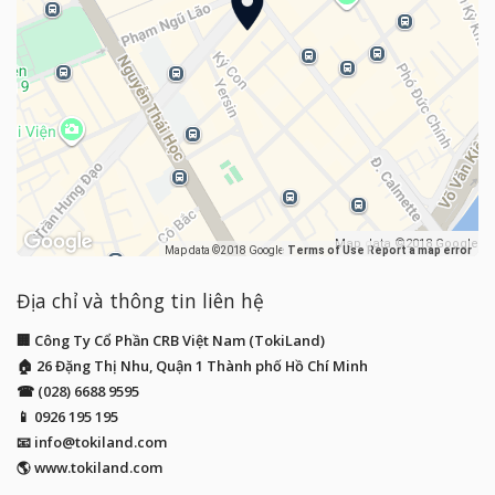
Map data ©2018 Google
Map data ©2018 Google
Terms of Use
Report a map error
Địa chỉ và thông tin liên hệ
🏢 Công Ty Cổ Phần CRB Việt Nam (TokiLand)
🏠 26 Đặng Thị Nhu, Quận 1 Thành phố Hồ Chí Minh
☎ (028) 6688 9595
📱
0926 195 195
📧
info@tokiland.com
🌎 www.tokiland.com