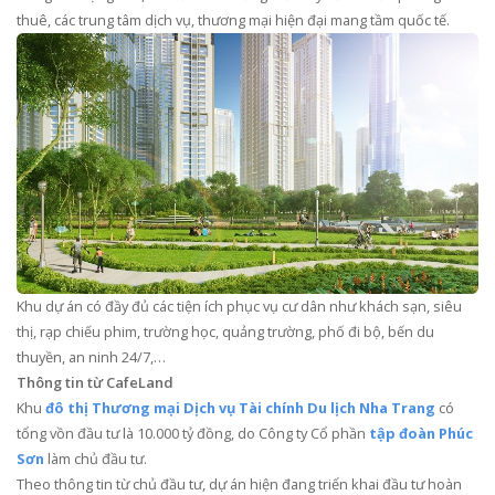
thuê, các trung tâm dịch vụ, thương mại hiện đại mang tầm quốc tế.
Khu dự án có đầy đủ các tiện ích phục vụ cư dân như khách sạn, siêu
thị, rạp chiếu phim, trường học, quảng trường, phố đi bộ, bến du
thuyền, an ninh 24/7,…
Thông tin từ CafeLand
Khu
đô thị Thương mại Dịch vụ Tài chính Du lịch Nha Trang
có
tổng vồn đầu tư là 10.000 tỷ đồng, do Công ty Cổ phần
tập đoàn Phúc
Sơn
làm chủ đầu tư.
Theo thông tin từ chủ đầu tư, dự án hiện đang triển khai đầu tư hoàn