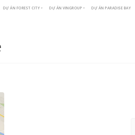
DỰ ÁN FOREST CITY
DỰ ÁN VINGROUP
DỰ ÁN PARADISE BAY
TÒA LANDMARK BUILDING
Vinhomes Golden River
The Luxury
Sản Phẩm
VinCity New Saigon Quận 9
e
Căn hộ cao tầng
The Victoria
Chính Sách
Vinhomes Central Park
Biệt Thự
The Aqua
Tin Tức
Căn hộ dịch vụ
Video Dự Án