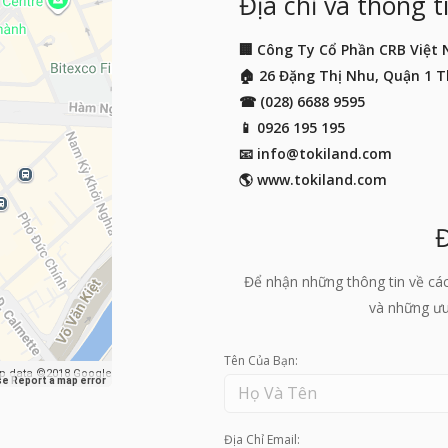
Địa chỉ và thông ti
🏢 Công Ty Cổ Phần CRB Việt
🏠 26 Đặng Thị Nhu, Quận 1 
☎ (028) 6688 9595
📱
0926 195 195
📧
info@tokiland.com
🌎 www.tokiland.com
Để nhận những thông tin về cá
và những ưu 
Tên Của Bạn:
p data ©2018 Google
se
Report a map error
Địa Chỉ Email: