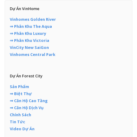
Dự Án VinHome
Vinhomes Golden River
⇒ Phân Khu The Aqua
⇒ Phân Khu Luxury
⇒ Phân Khu Victoria
VinCity New SaiGon
Vinhomes Central Park
Dự Án Forest City
Sản Phẩm
⇒ Biệt Thự
⇒ Căn Hộ Cao Tầng
⇒ Căn Hộ Dịch Vụ
Chính Sách
Tin Tức
Video Dự Án