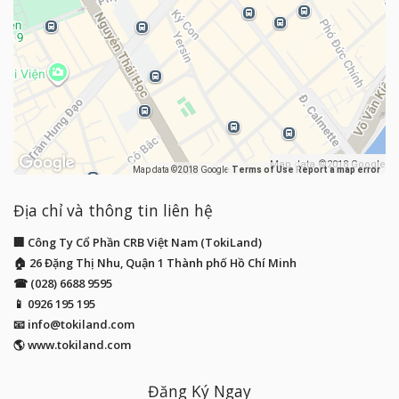
Map data ©2018 Google
Map data ©2018 Google
Terms of Use
Report a map error
Địa chỉ và thông tin liên hệ
🏢 Công Ty Cổ Phần CRB Việt Nam (TokiLand)
🏠 26 Đặng Thị Nhu, Quận 1 Thành phố Hồ Chí Minh
☎ (028) 6688 9595
📱
0926 195 195
📧
info@tokiland.com
🌎 www.tokiland.com
Đăng Ký Ngay