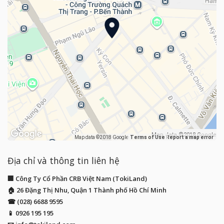
Map data ©2018 Google
Map data ©2018 Google
Terms of Use
Report a map error
Địa chỉ và thông tin liên hệ
🏢 Công Ty Cổ Phần CRB Việt Nam (TokiLand)
🏠 26 Đặng Thị Nhu, Quận 1 Thành phố Hồ Chí Minh
☎ (028) 6688 9595
📱
0926 195 195