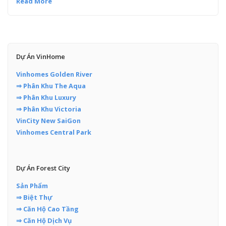
Read More
Dự Án VinHome
Vinhomes Golden River
⇒ Phân Khu The Aqua
⇒ Phân Khu Luxury
⇒ Phân Khu Victoria
VinCity New SaiGon
Vinhomes Central Park
Dự Án Forest City
Sản Phẩm
⇒ Biệt Thự
⇒ Căn Hộ Cao Tầng
⇒ Căn Hộ Dịch Vụ