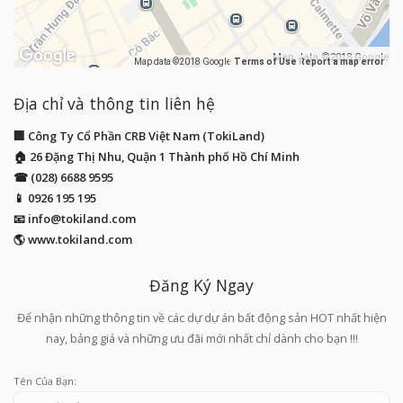
Map data ©2018 Google
Map data ©2018 Google
Terms of Use
Report a map error
Địa chỉ và thông tin liên hệ
🏢 Công Ty Cổ Phần CRB Việt Nam (TokiLand)
🏠 26 Đặng Thị Nhu, Quận 1 Thành phố Hồ Chí Minh
☎ (028) 6688 9595
📱
0926 195 195
📧
info@tokiland.com
🌎 www.tokiland.com
Đăng Ký Ngay
Để nhận những thông tin về các dự dự án bất động sản HOT nhất hiện
nay, bảng giá và những ưu đãi mới nhất chỉ dành cho bạn !!!
Tên Của Bạn: