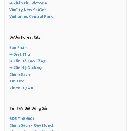
⇒ Phân Khu Victoria
VinCity New SaiGon
Vinhomes Central Park
Dự Án Forest City
Sản Phẩm
⇒ Biệt Thự
⇒ Căn Hộ Cao Tầng
⇒ Căn Hộ Dịch Vụ
Chính Sách
Tin Tức
Video Dự Án
Tin Tức Bất Động Sản
BĐS Thế Giới
Chính Sách – Quy Hoạch