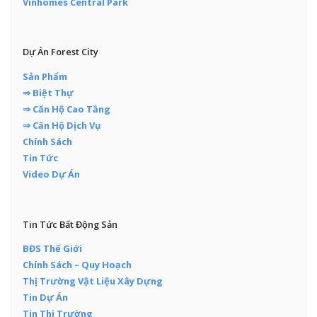
Vinhomes Central Park
Dự Án Forest City
Sản Phẩm
⇒ Biệt Thự
⇒ Căn Hộ Cao Tầng
⇒ Căn Hộ Dịch Vụ
Chính Sách
Tin Tức
Video Dự Án
Tin Tức Bất Động Sản
BĐS Thế Giới
Chính Sách – Quy Hoạch
Thị Trường Vật Liệu Xây Dựng
Tin Dự Án
Tin Thị Trường