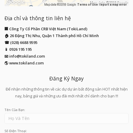
Map data ©2018 Google
Map data ©2018 Google
Terms of Use
Report a map error
Địa chỉ và thông tin liên hệ
🏢 Công Ty Cổ Phần CRB Việt Nam (TokiLand)
🏠 26 Đặng Thị Nhu, Quận 1 Thành phố Hồ Chí Minh
☎ (028) 6688 9595
📱
0926 195 195
📧
info@tokiland.com
🌎 www.tokiland.com
Đăng Ký Ngay
Để nhận những thông tin về các dự dự án bất động sản HOT nhất hiện
nay, bảng giá và những ưu đãi mới nhất chỉ dành cho bạn !!!
Tên Của Bạn:
Số Điện Thoại: