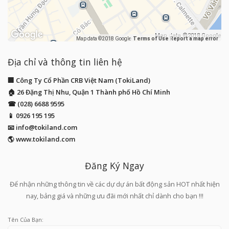
Map data ©2018 Google
Map data ©2018 Google
Terms of Use
Report a map error
Địa chỉ và thông tin liên hệ
🏢 Công Ty Cổ Phần CRB Việt Nam (TokiLand)
🏠 26 Đặng Thị Nhu, Quận 1 Thành phố Hồ Chí Minh
☎ (028) 6688 9595
📱
0926 195 195
📧
info@tokiland.com
🌎 www.tokiland.com
Đăng Ký Ngay
Để nhận những thông tin về các dự dự án bất động sản HOT nhất hiện
nay, bảng giá và những ưu đãi mới nhất chỉ dành cho bạn !!!
Tên Của Bạn: