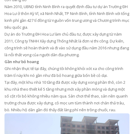
Năm 2010, UBND tỉnh Ninh Bình ra quyết định đầu tư dự án Trường ĐH
Hoa Lư ở thôn Kỳ Vĩ, xã Ninh Nhất, TP Ninh Bình, tỉnh Ninh Bình với tổng
kinh phí gần 427 tỉ đồng từ nguồn vốn trung ương và Chương trình mục
tiêu quốc gia.
Dự án do Trường ĐH Hoa Lư làm chủ đầu tư, được xây dựng từ năm
2011, Công ty TNHH Xây dựng Thống Nhất là đơn vị thi công. Dự kiến,
công trình sẽ hoàn thành và đi vào sử dụng đầu năm 2016 nhưng đang
là nỗi thất vọng của người dân địa phương.
Gần như bỏ hoang
Ghi nhận thực tế tại đây, chúng tôi không khỏi xót xa cho công trình
trăm tỉ này khi nó gần như đã bỏ hoang giữa bốn bề cỏ dại.
Tại đây, một khu nhà 10 tầng đã được xây dựng xong phần thô, còn 2
khu nhà theo thiết kế 5 tầng nhưng mới xây phần móng và dựng một
số cột rồi bỏ không nhiều năm qua. Sân chơi thể thao, sân nền quanh
trường chưa được xây dựng, cỏ mọc um tùm thành nơi chăn thả trâu,
bò. Nhiều hộ dân gần đó thấy đất lãng phí nên trồng chuối, rau.