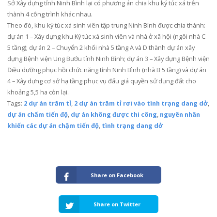
Sở Xây dựng tỉnh Ninh Bình lại có phương án chia khu ký túc xá trên
thành 4 công trình khác nhau.
Theo đó, khu ký túc xá sinh viên tập trung Ninh Bình được chia thành:
dự án 1 – Xây dựng khu Ký túc xá sinh viên và nhà ở xã hội (ngôi nhà C
5 tầng); dự án 2 – Chuyển 2 khối nhà 5 tầng A và D thành dự án xây
dựng Bệnh viện Ung Bướu tỉnh Ninh Bình; dự án 3 – Xây dựng Bệnh viện
Điều dưỡng phục hồi chức năng tỉnh Ninh Bình (nhà B 5 tầng) và dự án
4 – Xây dựng cơ sở hạ tầng phục vụ đấu giá quyền sử dụng đất cho
khoảng 5,5 ha còn lại.
Tags:
2 dự án trăm tỉ
,
2 dự án trăm tỉ rơi vào tình trạng dang dở
,
dự án chấm tiến độ
,
dự án không được thi công
,
nguyên nhân
khiến các dự án chậm tiến độ
,
tình trạng dang dở
Share on Facebook
Share on Twitter