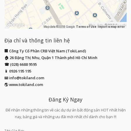
Map data ©2018 Google
Map data ©2018 Google
Terms of Use
Report a map error
Địa chỉ và thông tin liên hệ
🏢 Công Ty Cổ Phần CRB Việt Nam (TokiLand)
🏠 26 Đặng Thị Nhu, Quận 1 Thành phố Hồ Chí Minh
☎ (028) 6688 9595
📱
0926 195 195
📧
info@tokiland.com
🌎 www.tokiland.com
Đăng Ký Ngay
Để nhận những thông tin về các dự dự án bất động sản HOT nhất hiện
nay, bảng giá và những ưu đãi mới nhất chỉ dành cho bạn !!!
Tên Của Bạn: