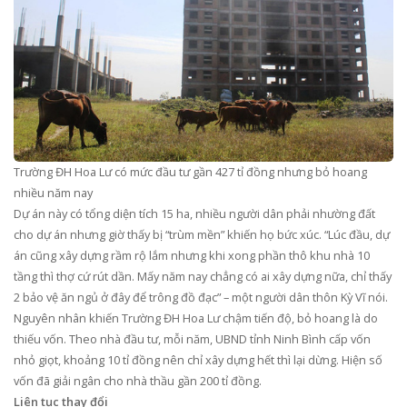
Trường ĐH Hoa Lư có mức đầu tư gần 427 tỉ đồng nhưng bỏ hoang
nhiều năm nay
Dự án này có tổng diện tích 15 ha, nhiều người dân phải nhường đất
cho dự án nhưng giờ thấy bị “trùm mền” khiến họ bức xúc. “Lúc đầu, dự
án cũng xây dựng rầm rộ lắm nhưng khi xong phần thô khu nhà 10
tầng thì thợ cứ rút dần. Mấy năm nay chẳng có ai xây dựng nữa, chỉ thấy
2 bảo vệ ăn ngủ ở đây để trông đồ đạc” – một người dân thôn Kỳ Vĩ nói.
Nguyên nhân khiến Trường ĐH Hoa Lư chậm tiến độ, bỏ hoang là do
thiếu vốn. Theo nhà đầu tư, mỗi năm, UBND tỉnh Ninh Bình cấp vốn
nhỏ giọt, khoảng 10 tỉ đồng nên chỉ xây dựng hết thì lại dừng. Hiện số
vốn đã giải ngân cho nhà thầu gần 200 tỉ đồng.
Liên tục thay đổi