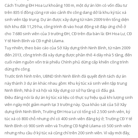
Cách Trường ĐH Hoa Lư khoảng 100 m, một dự án lớn có vốn đầu tư
trên 835 tỉ đồng cũng rơi vào cảnh thi công dang dở là khu ký túc xá
sinh viên tập trung. Dự án được xây dựng từ năm 2009 trên tổng diện
tích khu đất 11,29 ha, công trình đi vào hoạt động sẽ đáp ứng chỗ ở
cho 7.680 sinh viên của 3 trường ĐH, CĐ trên địa bàn là: ĐH Hoa Lư, CĐ
Y tế Ninh Bình và CĐ nghề Lilama.
Tuy nhiên, theo báo cáo của Sở Xây dựng tỉnh Ninh Bình, từ năm 2009
đến 2013, công trình đã xây dựng được phần thô 4 dãy nhà 5 tầng, đến
cuối năm nguồn vốn trái phiếu Chính phủ dừng cấp khiến công trình
dừng thi công.
Trước tình hình trên, UBND tỉnh Ninh Bình đã quyết định tách dự án
này thành 3 dự án khác nhau gồm: Khu ký túc xá sinh viên tập trung
Ninh Bình, Nhà ở xã hội và Xây dựng cơ sở hạ tầng có đấu giá.
Điều đáng nói là dự án ký túc xá liệu có thực sự hiệu quả khi lượng sinh
viên ngày một giảm mạnh tại 3 trường này. Qua khảo sát của Sở Xây
dựng tỉnh Ninh Bình, Trường ĐH Hoa Lư có tổng số 2.500 sinh viên, ký
túc xá có 800 chỗ nhưng chỉ có 400 sinh viên đăng ký ở; Trường CĐ Y tế
Ninh Bình có 900 sinh viên và Trường CĐ Nghề Lilama có 500 sinh viên
nhưng nhu cầu ở ký túc xá cũng chỉ trên 200 sinh viên. Vì vậy mới đây,