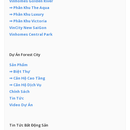
Vinhomes Golden River
⇒ Phân Khu The Aqua
⇒ Phân Khu Luxury
⇒ Phân Khu Victoria
VinCity New SaiGon
Vinhomes Central Park
Dự Án Forest City
Sản Phẩm
⇒ Biệt Thự
⇒ Căn Hộ Cao Tầng
⇒ Căn Hộ Dịch Vụ
Chính Sách
Tin Tức
Video Dự Án
Tin Tức Bất Động Sản