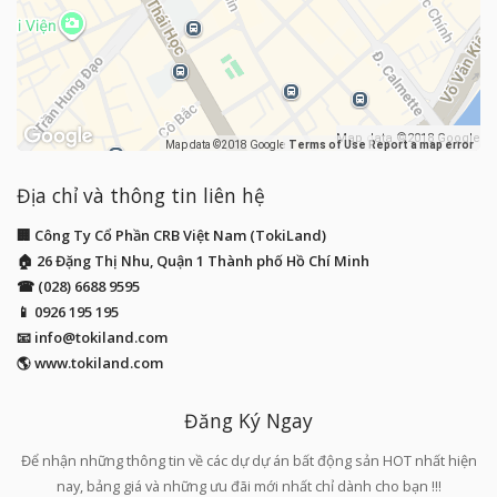
Map data ©2018 Google
Map data ©2018 Google
Terms of Use
Report a map error
Địa chỉ và thông tin liên hệ
🏢 Công Ty Cổ Phần CRB Việt Nam (TokiLand)
🏠 26 Đặng Thị Nhu, Quận 1 Thành phố Hồ Chí Minh
☎ (028) 6688 9595
📱
0926 195 195
📧
info@tokiland.com
🌎 www.tokiland.com
Đăng Ký Ngay
Để nhận những thông tin về các dự dự án bất động sản HOT nhất hiện
nay, bảng giá và những ưu đãi mới nhất chỉ dành cho bạn !!!