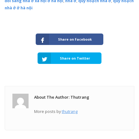
đổi sang nhà ở xã hội ở hà nội
,
nhà ở
,
quy hoạch nhà ở
,
quy hoạch
nhà ở ở hà nội
Share on Facebook
Share on Twitter
About The Author: Thutrang
More posts by
thutrang