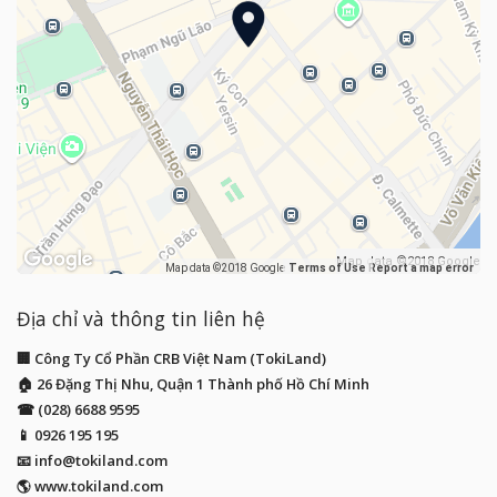
Map data ©2018 Google
Map data ©2018 Google
Terms of Use
Report a map error
Địa chỉ và thông tin liên hệ
🏢 Công Ty Cổ Phần CRB Việt Nam (TokiLand)
🏠 26 Đặng Thị Nhu, Quận 1 Thành phố Hồ Chí Minh
☎ (028) 6688 9595
📱
0926 195 195
📧
info@tokiland.com
🌎 www.tokiland.com