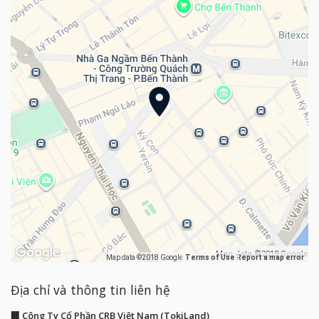
Map data ©2018 Google
Map data ©2018 Google
Terms of Use
Report a map error
Địa chỉ và thông tin liên hệ
🏢 Công Ty Cổ Phần CRB Việt Nam (TokiLand)