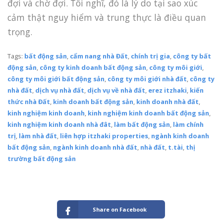
đợi và chờ đợi. Tôi nghĩ, đó là lý do tại sao xúc
cảm thật nguy hiểm và trung thực là điều quan
trọng.
Tags:
bất động sản
,
cẩm nang nhà Đất
,
chính trị gia
,
công ty bất
động sản
,
công ty kinh doanh bất động sản
,
công ty môi giới
,
công ty môi giới bất động sản
,
công ty môi giới nhà đất
,
công ty
nhà đất
,
dịch vụ nhà đất
,
dịch vụ về nhà đất
,
erez itzhaki
,
kiến
thức nhà Đất
,
kinh doanh bất động sản
,
kinh doanh nhà đất
,
kinh nghiệm kinh doanh
,
kinh nghiệm kinh doanh bất động sản
,
kinh nghiệm kinh doanh nhà đât
,
làm bất động sản
,
làm chính
trị
,
làm nhà đất
,
liên hợp itzhaki properties
,
ngành kinh doanh
bất động sản
,
ngành kinh doanh nhà đất
,
nhà đất
,
t.tài
,
thị
trường bất động sản
Share on Facebook