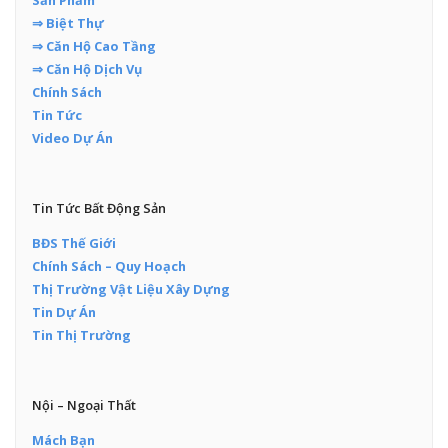
⇒ Biệt Thự
⇒ Căn Hộ Cao Tầng
⇒ Căn Hộ Dịch Vụ
Chính Sách
Tin Tức
Video Dự Án
Tin Tức Bất Động Sản
BĐS Thế Giới
Chính Sách – Quy Hoạch
Thị Trường Vật Liệu Xây Dựng
Tin Dự Án
Tin Thị Trường
Nội – Ngoại Thất
Mách Bạn