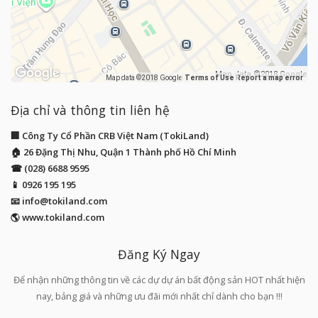
Map data ©2018 Google
Map data ©2018 Google
Terms of Use
Report a map error
Địa chỉ và thông tin liên hệ
🏢 Công Ty Cổ Phần CRB Việt Nam (TokiLand)
🏠 26 Đặng Thị Nhu, Quận 1 Thành phố Hồ Chí Minh
☎ (028) 6688 9595
📱
0926 195 195
📧
info@tokiland.com
🌎 www.tokiland.com
Đăng Ký Ngay
Để nhận những thông tin về các dự dự án bất động sản HOT nhất hiện
nay, bảng giá và những ưu đãi mới nhất chỉ dành cho bạn !!!